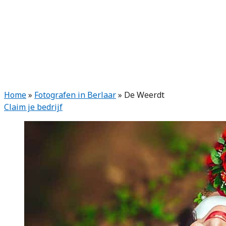
Home
»
Fotografen in Berlaar
»
De Weerdt
Claim je bedrijf