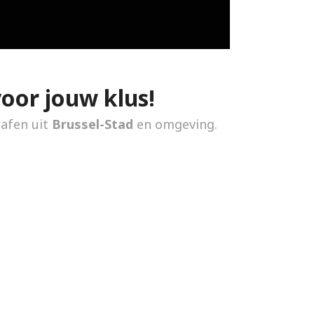
voor jouw klus!
rafen uit
Brussel-Stad
en omgeving.