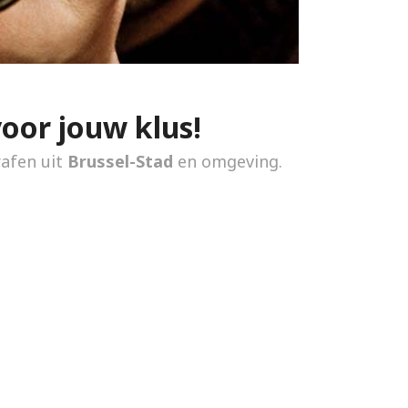
voor jouw klus!
rafen uit
Brussel-Stad
en omgeving.