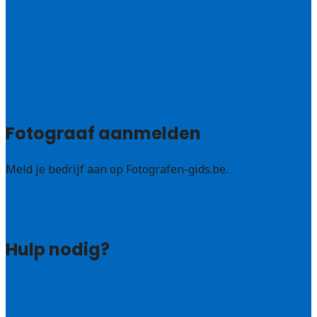
West – Vlaanderen
Oost-Vlaanderen
Vlaams – Brabant
Limburg
Brussel
Alle steden
Fotograaf aanmelden
Meld je bedrijf aan op Fotografen-gids.be.
Fotografen leads kopen
Bedrijf aanmelden
Hulp nodig?
Veelgestelde vragen: particulieren
Veelgestelde vragen: bedrijven