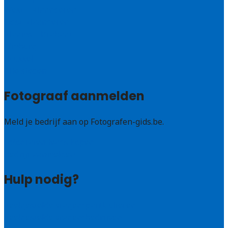
West – Vlaanderen
Oost-Vlaanderen
Vlaams – Brabant
Limburg
Brussel
Alle steden
Fotograaf aanmelden
Meld je bedrijf aan op Fotografen-gids.be.
Fotografen leads kopen
Bedrijf aanmelden
Hulp nodig?
Veelgestelde vragen: particulieren
Veelgestelde vragen: bedrijven