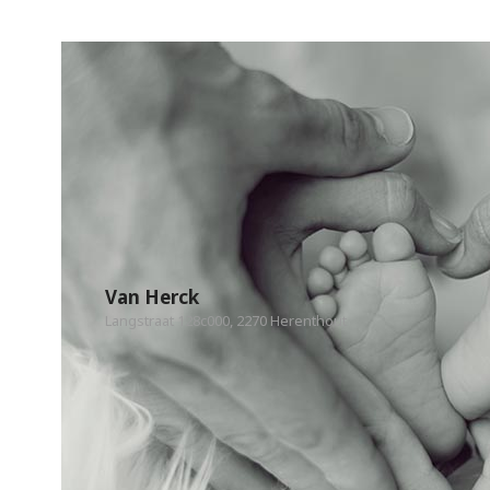
Van Herck
Langstraat 128c000, 2270 Herenthout