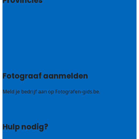
Provincies
Antwerpen
West – Vlaanderen
Oost-Vlaanderen
Vlaams – Brabant
Limburg
Brussel
Alle steden
Fotograaf aanmelden
Meld je bedrijf aan op Fotografen-gids.be.
Fotografen leads kopen
Bedrijf aanmelden
Hulp nodig?