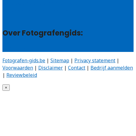
Veelgestelde vragen: particulieren
Veelgestelde vragen: bedrijven
Contact
Over Fotografengids:
Wie zijn wij?
Fotografen-gids.be
|
Sitemap
|
Privacy statement
|
Voorwaarden
|
Disclaimer
|
Contact
|
Bedrijf aanmelden
|
Reviewbeleid
×