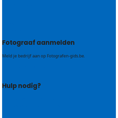
Oost-Vlaanderen
Vlaams – Brabant
Limburg
Brussel
Alle steden
Fotograaf aanmelden
Meld je bedrijf aan op Fotografen-gids.be.
Fotografen leads kopen
Bedrijf aanmelden
Hulp nodig?
Veelgestelde vragen: particulieren
Veelgestelde vragen: bedrijven
Contact