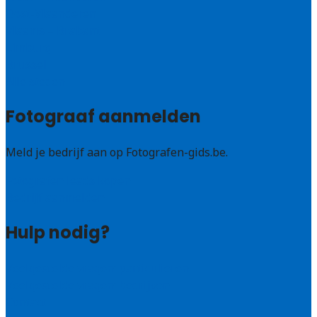
Oost-Vlaanderen
Vlaams – Brabant
Limburg
Brussel
Alle steden
Fotograaf aanmelden
Meld je bedrijf aan op Fotografen-gids.be.
Fotografen leads kopen
Bedrijf aanmelden
Hulp nodig?
Veelgestelde vragen: particulieren
Veelgestelde vragen: bedrijven
Contact